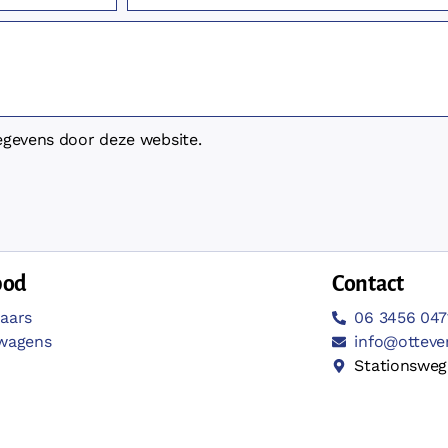
egevens door deze website.
bod
Contact
aars
06 3456 047
twagens
info@otteve
Stationsweg 