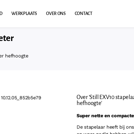
D
WERKPLAATS
OVER ONS
CONTACT
eter
ter hefhoogte
Over 'Still EXV10 stapel
hefhoogte'
Super nette en compacte 
De stapelaar heeft bij o