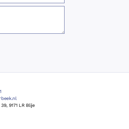
1
rbeek.nl
39, 9171 LR Blije